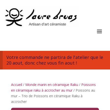
Votre commande ne partira de l'atelier que le
20 aout, donc chez vous fin aout !
Accueil
/
Monde marin en céramique Raku
/
Poissons
en céramique raku à accrocher au mur
/ Poissons au
mur – Trio de Poissons en céramique Raku à
accrocher