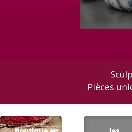
Sculp
Pièces uni
Boutique en
les