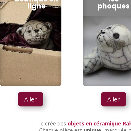
ligne
phoques
Aller
Aller
Je crée des
objets en céramique Ra
Chaque pièce est
unique
, marquée p