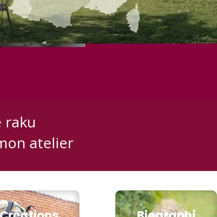
e raku
mon atelier
Créations
Biographi