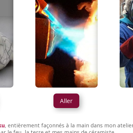
Aller
ku
, entièrement façonnés à la main dans mon atelier
ar le feu, la terre et mes mains de céramiste.