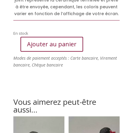
à être envoyée, cependant, les coloris peuvent
varier en fonction de l’affichage de votre écran.
En stock
Ajouter au panier
quantité
de
Modes de paiement acceptés : Carte bancaire, Virement
Tadorne
bancaire, Chèque bancaire
de
Belon,
Canard
en
Raku
Vous aimerez peut-être
(L)
aussi…
"Stan"