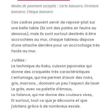
de
Modes de paiement acceptés : Carte bancaire, Virement
Tableaux
bancaire, Chèque bancaire
Mosaïc
vert
Ces cadres peuvent servir de repose-plat sur
grès
une belle table (ils ont des patins en feutre au
dessous), mais ils sont surtout destinés à être
accrochées au mur, chaque tableau dispose
d’une attache derrière pour un accrochage très
facile au mur.
J’utilise :
La technique du Raku, cuisson japonaise qui
donne des craquelés très caractéristiques
L’enfumage, qui me permet d’avoir des noirs,
gris, marrons… donnant un peu l’aspect de lave!
Le grès, avec sa palette d’émaux,
La faïence, qui me donne des couleurs vives,
Et surtout, tout ce que je découvre et que
j’obtiens grâce à de nombreux essais.