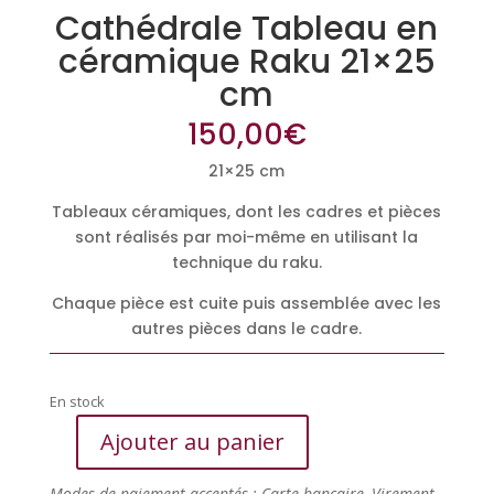
Cathédrale Tableau en
céramique Raku 21×25
cm
150,00
€
21×25 cm
Tableaux céramiques, dont les cadres et pièces
sont réalisés par moi-même en utilisant la
technique du raku.
Chaque pièce est cuite puis assemblée avec les
autres pièces dans le cadre.
En stock
Ajouter au panier
quantité
de
Modes de paiement acceptés : Carte bancaire, Virement