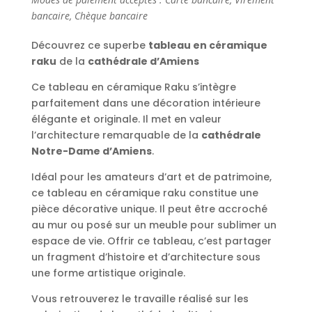
Cathédrale
bancaire, Chèque bancaire
Tableau
en
Découvrez ce superbe
tableau en céramique
céramique
raku
de la
cathédrale d’Amiens
Raku
21x25
Ce tableau en céramique Raku s’intègre
cm
parfaitement dans une décoration intérieure
élégante et originale. Il met en valeur
l’architecture remarquable de la
cathédrale
Notre-Dame d’Amiens
.
Idéal pour les amateurs d’art et de patrimoine,
ce tableau en céramique raku constitue une
pièce décorative unique. Il peut être accroché
au mur ou posé sur un meuble pour sublimer un
espace de vie. Offrir ce tableau, c’est partager
un fragment d’histoire et d’architecture sous
une forme artistique originale.
Vous retrouverez le travaille réalisé sur les