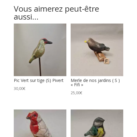
Vous aimerez peut-être
aussi…
Pic Vert sur tige (S) Pivert
Merle de nos jardins ( S )
« Fifi »
30,00
€
25,00
€