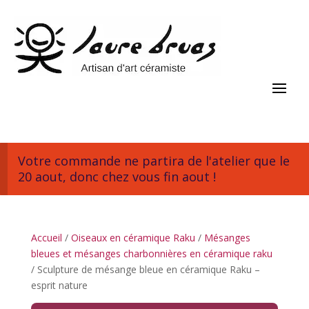
Votre commande ne partira de l'atelier que le
20 aout, donc chez vous fin aout !
Accueil
/
Oiseaux en céramique Raku
/
Mésanges
bleues et mésanges charbonnières en céramique raku
/ Sculpture de mésange bleue en céramique Raku –
esprit nature