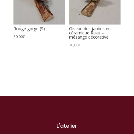
Rouge gorge (S)
Oiseau des jardins en
céramique Raku –
30,00
€
mésange décorative
30,00
€
L'atelier