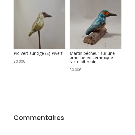
)
"Fifi"
Pic Vert sur tige (S) Pivert
Martin pécheur sur une
branche en céramique
30,00
€
raku fait main
30,00
€
Commentaires