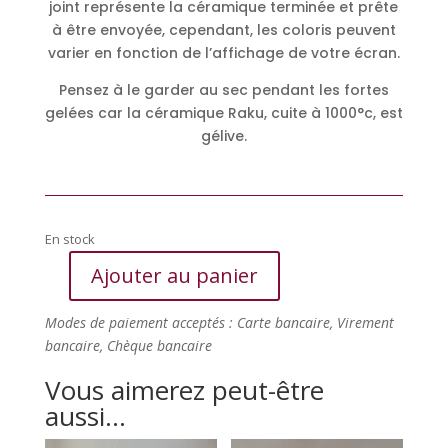
joint représente la céramique terminée et prête
à être envoyée, cependant, les coloris peuvent
varier en fonction de l’affichage de votre écran.
Pensez à le garder au sec pendant les fortes
gelées car la céramique Raku, cuite à 1000°c, est
gélive.
En stock
Ajouter au panier
quantité
de
Modes de paiement acceptés : Carte bancaire, Virement
Merle
bancaire, Chèque bancaire
de
nos
Vous aimerez peut-être
jardins
aussi…
(
S