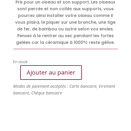
Prix pour un oiseau et son support, Les oiseaux
sont percés et non collés aux supports, vous
pourrez ainsi installer votre oiseau comme il
vous plaira, le piquer sur une branche, une tige
de fer, de bambou ou autre selon vos envies.
Pensez à le rentrer au sec pendant les fortes
gelées car la céramique à 1000°c reste gélive.
En stock
Ajouter au panier
quantité
de
Modes de paiement acceptés : Carte bancaire, Virement
Rouge
bancaire, Chèque bancaire
gorge
céramique
Raku
sur
une
tige