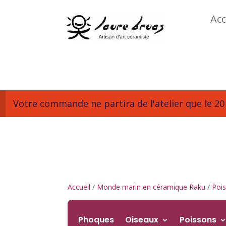
Acc
Votre commande ne partira de l'atelier que le 20 
Accueil
/
Monde marin en céramique Raku
/
Poi
Phoques
Oiseaux
Poissons