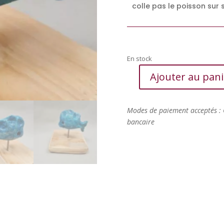
colle pas le poisson sur 
En stock
Ajouter au pani
quantité
de
Poisson
Modes de paiement acceptés : 
en
bancaire
céramique
raku,
Turquoise