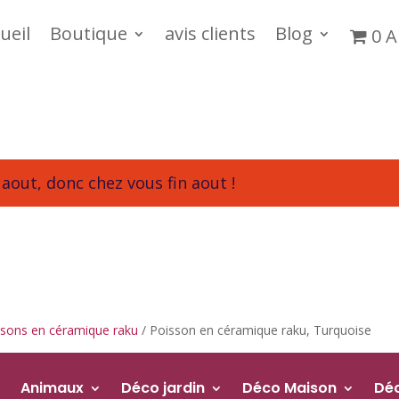
ueil
Boutique
avis clients
Blog
0 A
aout, donc chez vous fin aout !
ssons en céramique raku
/ Poisson en céramique raku, Turquoise
Animaux
Déco jardin
Déco Maison
Dé