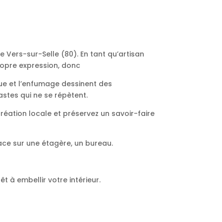
 Vers-sur-Selle (80). En tant qu’artisan
ropre expression, donc
ique et l’enfumage dessinent des
stes qui ne se répètent.
création locale et préservez un savoir-faire
lace sur une étagère, un bureau.
 à embellir votre intérieur.