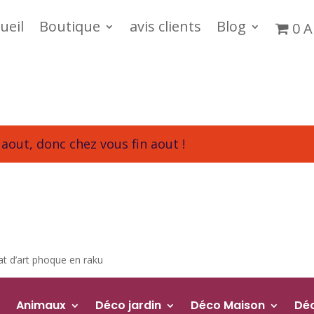
ueil
Boutique
avis clients
Blog
0 A
aout, donc chez vous fin aout !
at d’art phoque en raku
Animaux
Déco jardin
Déco Maison
Dé