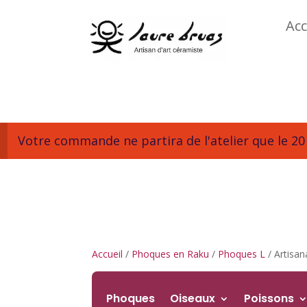
Acc
Votre commande ne partira de l'atelier que le 20 
Accueil
/
Phoques en Raku
/
Phoques L
/ Artisan
Phoques
Oiseaux
Poissons