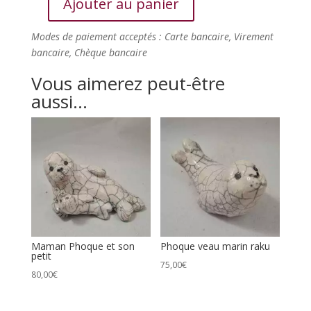
Ajouter au panier
quantité
de
Modes de paiement acceptés : Carte bancaire, Virement
Phoque
bancaire, Chèque bancaire
en
céramique
Vous aimerez peut-être
Raku
aussi…
-
blanchon
Maman Phoque et son
Phoque veau marin raku
petit
75,00
€
80,00
€