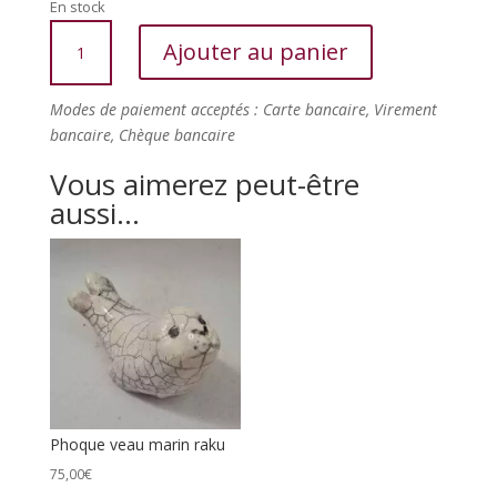
En stock
quantité
Ajouter au panier
de
Phoque
"boulbouille"
Modes de paiement acceptés : Carte bancaire, Virement
bancaire, Chèque bancaire
Vous aimerez peut-être
aussi…
Phoque veau marin raku
75,00
€