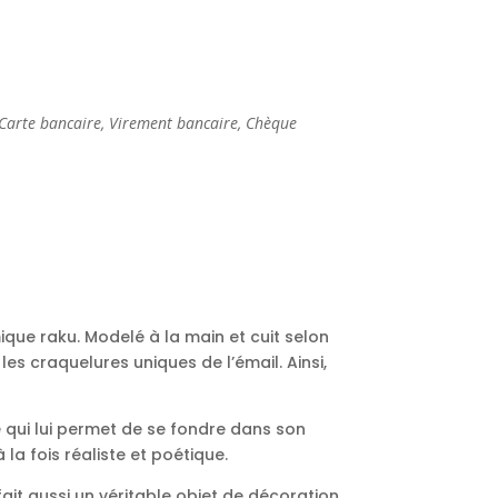
Carte bancaire, Virement bancaire, Chèque
ue raku. Modelé à la main et cuit selon
es craquelures uniques de l’émail. Ainsi,
 qui lui permet de se fondre dans son
a fois réaliste et poétique.
it aussi un véritable objet de décoration.