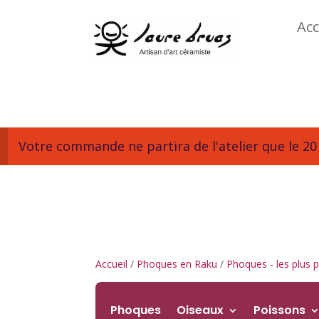
Acc
Votre commande ne partira de l'atelier que le 20 
Accueil
/
Phoques en Raku
/
Phoques - les plus p
Phoques
Oiseaux
Poissons