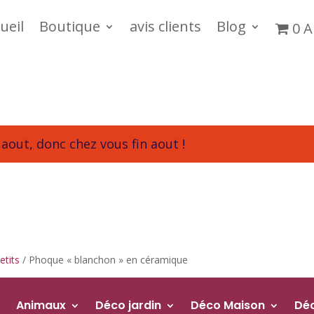
ueil
Boutique
avis clients
Blog
0 A
aout, donc chez vous fin aout !
etits
/ Phoque « blanchon » en céramique
Animaux
Déco jardin
Déco Maison
Dé