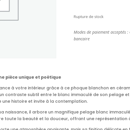
Rupture de stock
Modes de paiement acceptés : 
bancaire
e pièce unique et poétique
nce à votre intérieur grâce à ce phoque blanchon en céramiq
 un contraste subtil entre le blanc immaculé de son pelage et l
une histoire et invite à la contemplation.
 sa naissance, il arbore un magnifique pelage blanc immaculé
toute la beauté et la douceur, offrant une représentation à l
te une atmosphère apaisante, mais sa finition délicate en fa