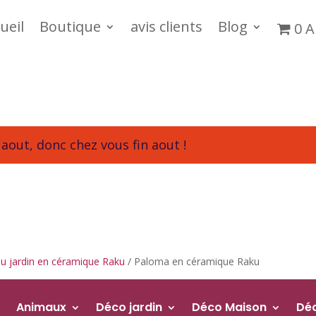
ueil
Boutique
avis clients
Blog
0 A
aout, donc chez vous fin aout !
u jardin en céramique Raku
/ Paloma en céramique Raku
Animaux
Déco jardin
Déco Maison
Dé