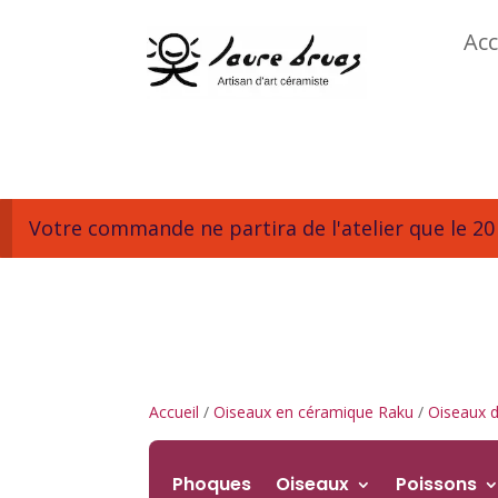
Acc
Votre commande ne partira de l'atelier que le 20 
Accueil
/
Oiseaux en céramique Raku
/
Oiseaux d
Phoques
Oiseaux
Poissons