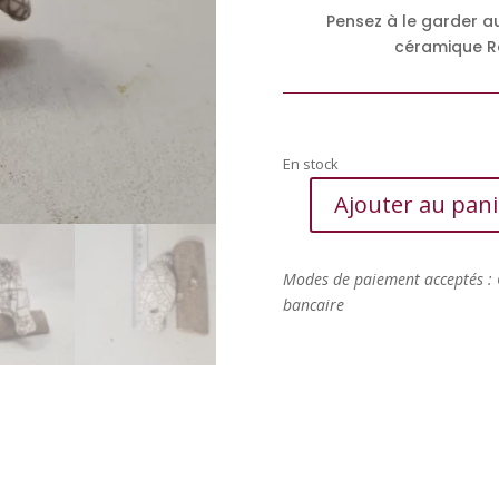
Pensez à le garder a
céramique Rak
En stock
Ajouter au pani
quantité
de
Paloma
Modes de paiement acceptés : 
en
bancaire
céramique
Raku