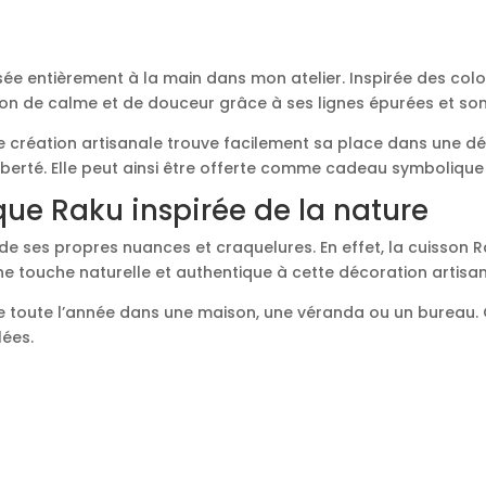
e entièrement à la main dans mon atelier. Inspirée des colom
on de calme et de douceur grâce à ses lignes épurées et son
e création artisanale trouve facilement sa place dans une déc
liberté. Elle peut ainsi être offerte comme cadeau symboliqu
e Raku inspirée de la nature
ses propres nuances et craquelures. En effet, la cuisson R
 touche naturelle et authentique à cette décoration artisan
ée toute l’année dans une maison, une véranda ou un burea
lées.