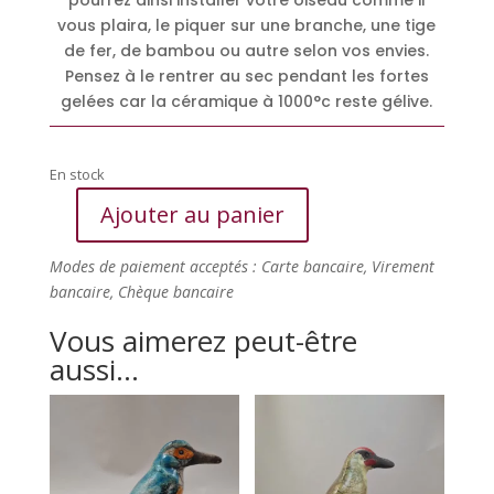
pourrez ainsi installer votre oiseau comme il
vous plaira, le piquer sur une branche, une tige
de fer, de bambou ou autre selon vos envies.
Pensez à le rentrer au sec pendant les fortes
gelées car la céramique à 1000°c reste gélive.
En stock
Ajouter au panier
quantité
de
Modes de paiement acceptés : Carte bancaire, Virement
Martin
bancaire, Chèque bancaire
pêcheur
miniature
Vous aimerez peut-être
aussi…