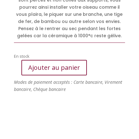
sont percés et non collés aux supports, vous
pourrez ainsi installer votre oiseau comme il
vous plaira, le piquer sur une branche, une tige
de fer, de bambou ou autre selon vos envies.
Pensez à le rentrer au sec pendant les fortes
gelées car la céramique à 1000°c reste gélive.
En stock
Ajouter au panier
quantité
de
Modes de paiement acceptés : Carte bancaire, Virement
Martin
bancaire, Chèque bancaire
pêcheur
(xS)
sur
une
branche