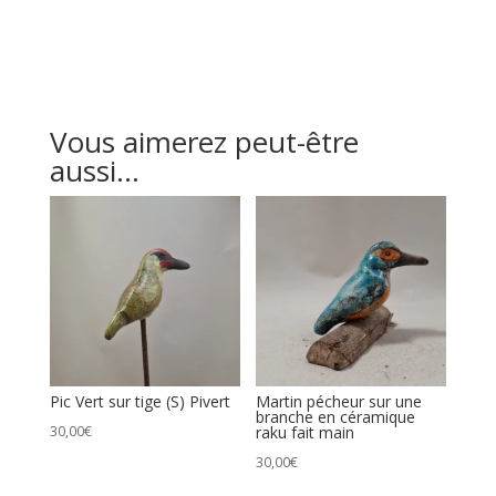
une
branche
Vous aimerez peut-être
aussi…
Pic Vert sur tige (S) Pivert
Martin pécheur sur une
branche en céramique
30,00
€
raku fait main
30,00
€