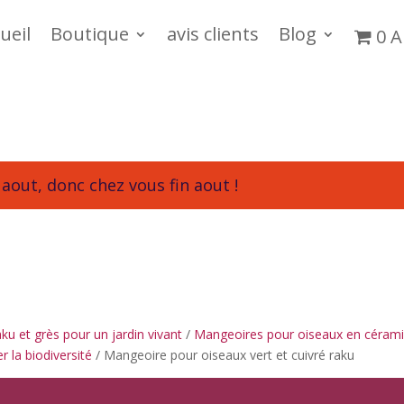
ueil
Boutique
avis clients
Blog
0 A
aout, donc chez vous fin aout !
u et grès pour un jardin vivant
/
Mangeoires pour oiseaux en cérami
r la biodiversité
/ Mangeoire pour oiseaux vert et cuivré raku