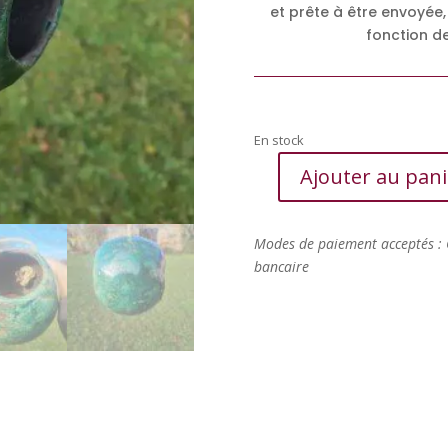
et prête à être envoyée,
fonction de
En stock
Ajouter au pani
quantité
de
Mangeoire
Modes de paiement acceptés : 
pour
bancaire
oiseaux
vert
et
cuivré
raku