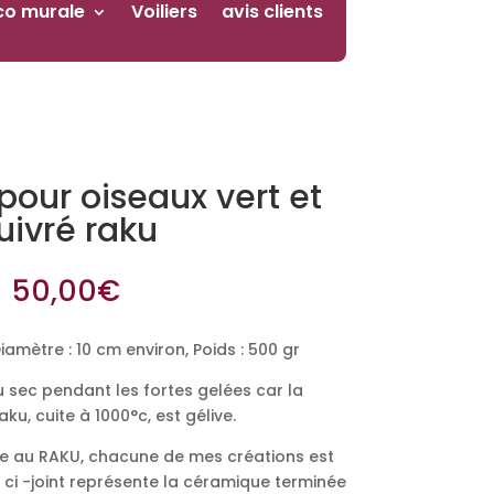
co murale
Voiliers
avis clients
our oiseaux vert et
uivré raku
50,00
€
iamètre : 10 cm environ, Poids : 500 gr
u sec pendant les fortes gelées car la
u, cuite à 1000°c, est gélive.
ite au RAKU, chacune de mes créations est
 ci -joint représente la céramique terminée