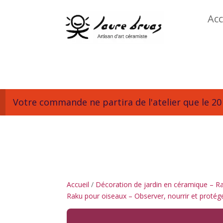
Acc
Votre commande ne partira de l'atelier que le 20 
Accueil
/
Décoration de jardin en céramique – Rak
Raku pour oiseaux – Observer, nourrir et protége