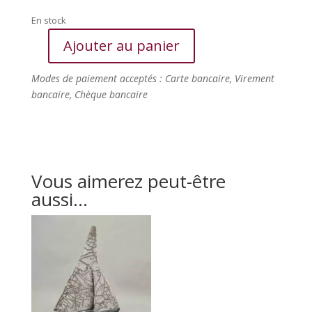
En stock
Ajouter au panier
quantité
de
Modes de paiement acceptés : Carte bancaire, Virement
Longère
bancaire, Chèque bancaire
Maison
en
raku
Vous aimerez peut-être
aussi…