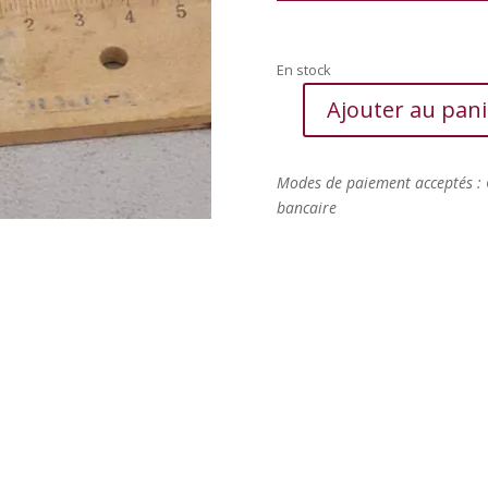
En stock
Ajouter au pani
quantité
de
Magnet
Modes de paiement acceptés : 
fleurs
bancaire
en
raku
-
orange