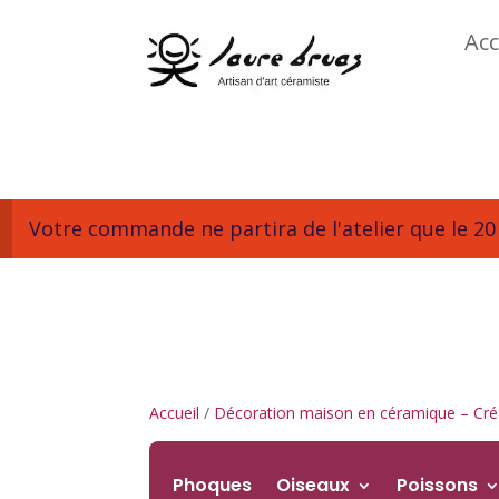
Acc
Votre commande ne partira de l'atelier que le 20 
Accueil
/
Décoration maison en céramique – Créa
Phoques
Oiseaux
Poissons