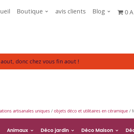
ueil
Boutique
avis clients
Blog
0 A
aout, donc chez vous fin aout !
tions artisanales uniques
/
objets déco et utilitaires en céramique
/ 
Animaux
Déco jardin
Déco Maison
Dé