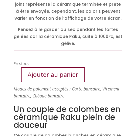
joint représente la céramique terminée et prête
à être envoyée, cependant, les coloris peuvent
varier en fonction de l’affichage de votre écran.
Pensez à le garder au sec pendant les fortes
gelées car la céramique Raku, cuite à 1000°c, est
gélive.
En stock
Ajouter au panier
quantité
de
Modes de paiement acceptés : Carte bancaire, Virement
Couple
bancaire, Chèque bancaire
de
colombes
Un couple de colombes en
blanches
céramique Raku plein de
en
douceur
céramique
Raku
Ce couple de colombes blanches en céramique