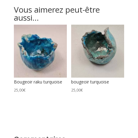
en
Vous aimerez peut-être
raku
aussi…
blanche
craquelée
Bougeoir raku turquoise
bougeoir turquoise
25,00
€
25,00
€