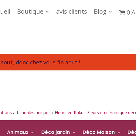
ueil
Boutique
avis clients
Blog
0 A
aout, donc chez vous fin aout !
tions artisanales uniques
/
Fleurs en Raku– Fleurs en céramique déc
Animaux
Déco jardin
Déco Maison
Dé