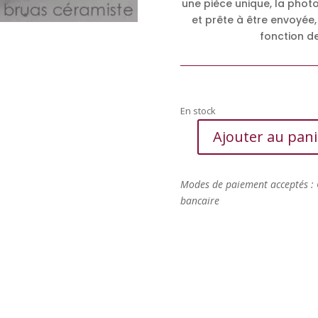
une pièce unique, la phot
et prête à être envoyée,
fonction de
En stock
Ajouter au pani
quantité
de
Coquelicot
Modes de paiement acceptés : 
rose
bancaire
pâle