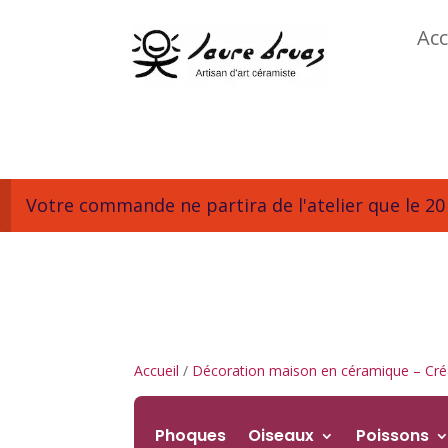
Acc
Votre commande ne partira de l'atelier que le 20 
Accueil
/
Décoration maison en céramique – Créa
Phoques
Oiseaux
Poissons