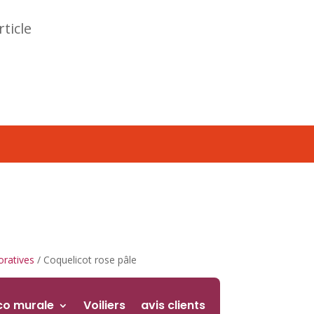
rticle
oratives
/ Coquelicot rose pâle
co murale
Voiliers
avis clients