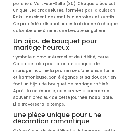
poterie à Vers-sur-Selle (80). Chaque pièce est
mariage
unique. Les craquelures, formées par la cuisson
Raku, dessinent des motifs aléatoires et subtils.
Ce procédé artisanal ancestral donne à chaque
colombe une âme et une beauté singulière
Un bijou de bouquet pour
mariage heureux
Symbole d’amour éternel et de fidélité, cette
Colombe raku pour bijou de bouquet de
mariage incarne la promesse d’une union forte
et harmonieuse. Son élégance et sa douceur en
font un bijou de bouquet de mariage raffiné.
Après la cérémonie, conservez-la comme un
souvenir précieux de cette journée inoubliable.
Elle traversera le temps.
Une pièce unique pour une
décoration romantique
Grâce à son design délicat et intemporel, cette