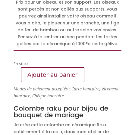
Prix pour un oiseau et son support, Les oiseaux
sont percés et non collés aux supports, vous
pourrez ainsi installer votre oiseau comme il
vous plaira, le piquer sur une branche, une tige
de fer, de bambou ou autre selon vos envies.
Pensez à le rentrer au sec pendant les fortes
gelées car la céramique à 1000°c reste gélive.
En stock
Ajouter au panier
quantité
de
Modes de paiement acceptés : Carte bancaire, Virement
Colombe
bancaire, Chèque bancaire
raku
pour
Colombe raku pour bijou de
bijou
bouquet de mariage
de
Je crée cette colombe en céramique Raku
bouquet
entièrement à la main, dans mon atelier de
de