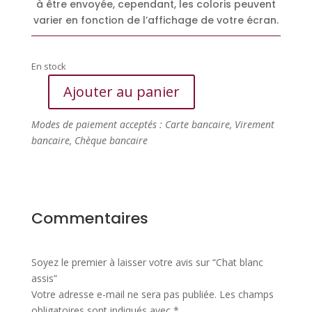
à être envoyée, cependant, les coloris peuvent
varier en fonction de l’affichage de votre écran.
En stock
Ajouter au panier
quantité
de
Modes de paiement acceptés : Carte bancaire, Virement
Chat
bancaire, Chèque bancaire
blanc
assis
Commentaires
Soyez le premier à laisser votre avis sur “Chat blanc
assis”
Votre adresse e-mail ne sera pas publiée.
Les champs
obligatoires sont indiqués avec
*