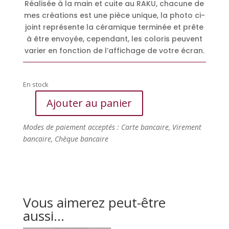
Réalisée à la main et cuite au RAKU, chacune de
mes créations est une pièce unique, la photo ci-
joint représente la céramique terminée et prête
à être envoyée, cependant, les coloris peuvent
varier en fonction de l’affichage de votre écran.
En stock
Ajouter au panier
quantité
de
Modes de paiement acceptés : Carte bancaire, Virement
Bol
bancaire, Chèque bancaire
à
ficelle
décoré
d'un
petit
Vous aimerez peut-être
Chat
aussi…
noir
posé