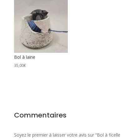
sur
le
bord
et
troué
sur
le
côté
Bol à laine
35,00
€
Commentaires
Soyez le premier à laisser votre avis sur “Bol à ficelle