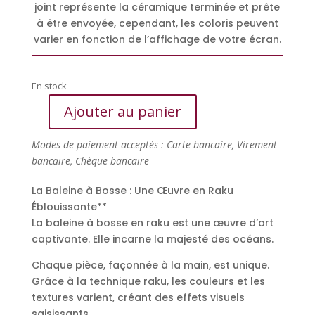
joint représente la céramique terminée et prête
à être envoyée, cependant, les coloris peuvent
varier en fonction de l’affichage de votre écran.
En stock
Ajouter au panier
quantité
de
Modes de paiement acceptés : Carte bancaire, Virement
La
bancaire, Chèque bancaire
Baleine
à
La Baleine à Bosse : Une Œuvre en Raku
Bosse
Éblouissante**
:
La baleine à bosse en raku est une œuvre d’art
Une
captivante. Elle incarne la majesté des océans.
Œuvre
en
Chaque pièce, façonnée à la main, est unique.
Raku
Grâce à la technique raku, les couleurs et les
textures varient, créant des effets visuels
saisissants.