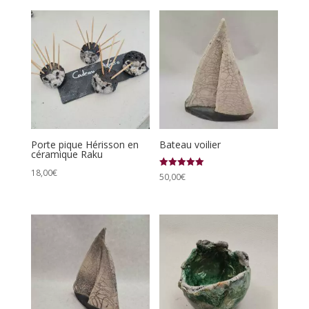
Porte pique Hérisson en
Bateau voilier
céramique Raku
18,00
€
Note
50,00
€
5.00
sur 5