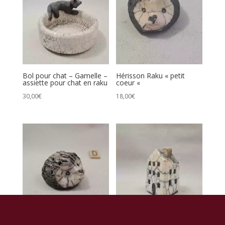
Bol pour chat – Gamelle –
Hérisson Raku « petit
assiette pour chat en raku
coeur «
30,00
€
18,00
€
Hérisson Raku « Dan »
Maison pour toute la tribu