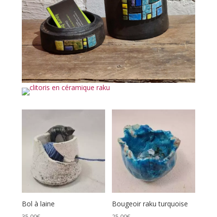
Bol à laine
Bougeoir raku turquoise
35,00
€
25,00
€