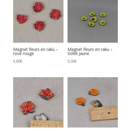
croissant
Magnet fleurs en raku –
Magnet fleurs en raku –
rose rouge
Soleil jaune
5,00
€
5,00
€