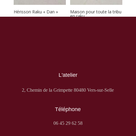
Hérisson Raku « Dan »
Maison pour toute la tribu
en raku
18,00
€
22,00
€
La Vaisselle en Grès blanche décorée d’oiseaux
s’invitent à l’atelier, tout une gamme déclinable du petit
bol au plat à tarte.
L'atelier
2, Chemin de la Grimpette 80480 Vers-sur-Selle
Téléphone
06 45 29 62 58