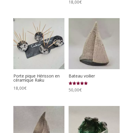
18,00
€
Porte pique Hérisson en
Bateau voilier
céramique Raku
18,00
€
Note
50,00
€
5.00
sur 5