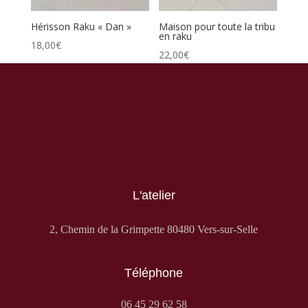
Hérisson Raku « Dan »
Maison pour toute la tribu
en raku
18,00
€
22,00
€
Salière magique. Secret de potiers, objets millénaires,
ces petits salières sont un vrai petit bijou de simplicité
et d’efficacité. Le raku les sublimes.
remplissez – secouez – posez
L'atelier
2, Chemin de la Grimpette 80480 Vers-sur-Selle
Téléphone
06 45 29 62 58