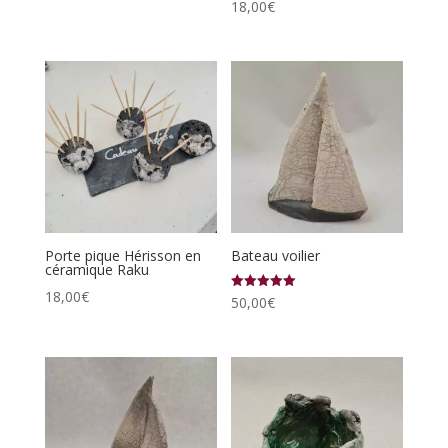
18,00
€
Porte pique Hérisson en
Bateau voilier
céramique Raku
18,00
€
Note
50,00
€
5.00
sur 5