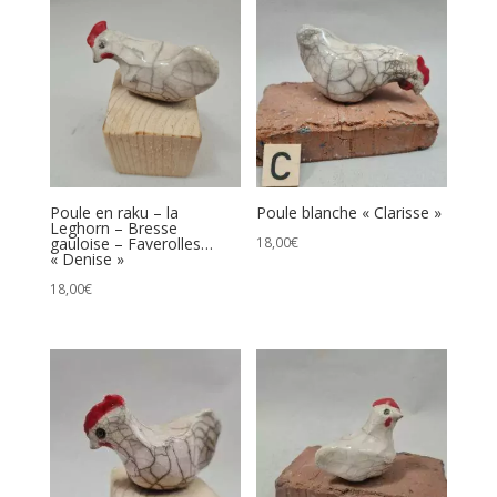
prix
croissant
Poule en raku – la
Poule blanche « Clarisse »
Leghorn – Bresse
gauloise – Faverolles…
18,00
€
« Denise »
18,00
€