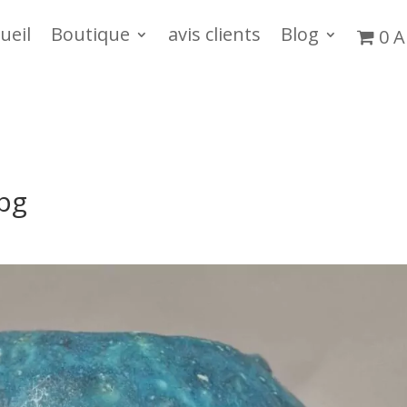
ueil
Boutique
avis clients
Blog
0 A
pg