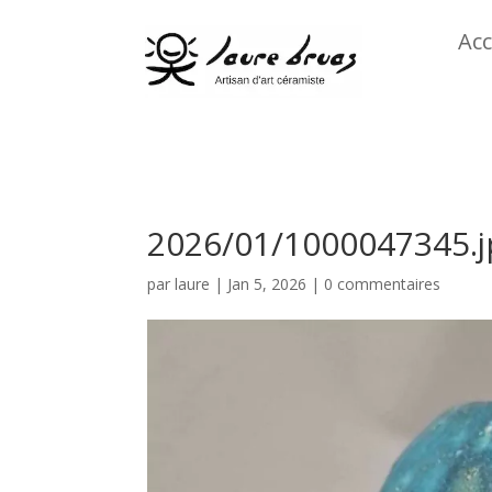
Acc
2026/01/1000047345.j
par
laure
|
Jan 5, 2026
|
0 commentaires