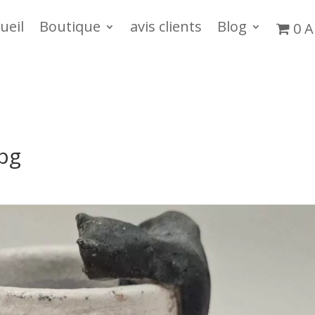
ueil
Boutique
avis clients
Blog
0 A
pg