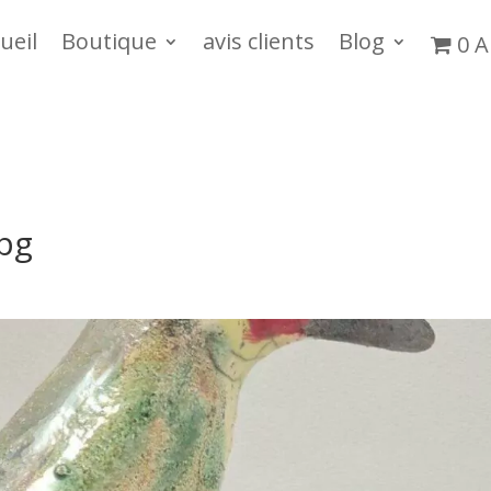
ueil
Boutique
avis clients
Blog
0 A
pg