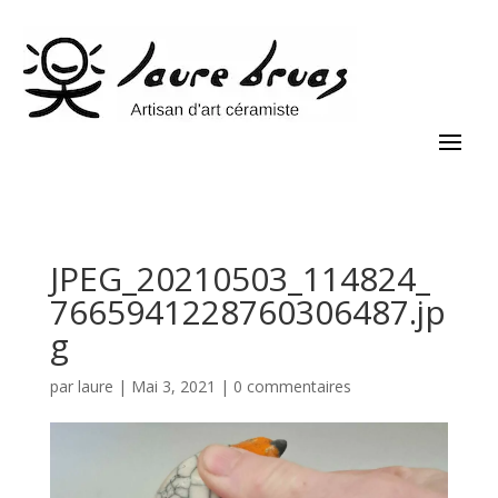
JPEG_20210503_114824_
7665941228760306487.jp
g
par
laure
|
Mai 3, 2021
|
0 commentaires