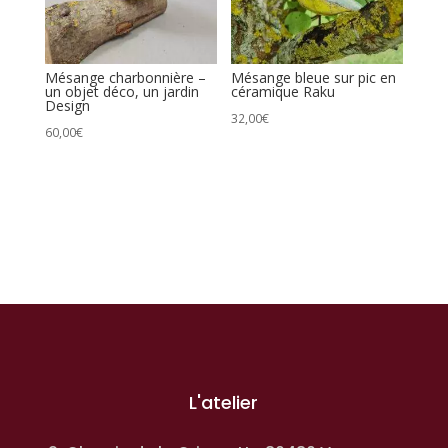
Mésange charbonnière –
Mésange bleue sur pic en
un objet déco, un jardin
céramique Raku
Design
32,00
€
60,00
€
L'atelier