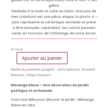
gélive.
Réalisée à la main et cuite au RAKU, chacune de
mes créations est une pièce unique, la photo ci -
joint représente la céramique terminée et prête
à être envoyée, cependant, les coloris peuvent
varier en fonction de l’affichage de votre écran.
En stock
Ajouter au panier
quantité
de
Modes de paiement acceptés : Carte bancaire, Virement
Idée
bancaire, Chèque bancaire
pour
décorer
Mésange bleue – Une décoration de jardin
le
poétique et artisanale
jardin
:
Voici une Idée pour décorer le jardin : Mésange
Mésange
bleue en raku