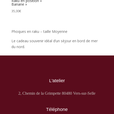
Raku en position «
Banane »
35,00
€
Phoques en raku – taille Moyenne
Le cadeau souvenir idéal d’un sèjour en bord de mer
du nord.
L'atelier
2, Chemin de la Grimpette 80480 Vers-sur-Selle
Téléphone