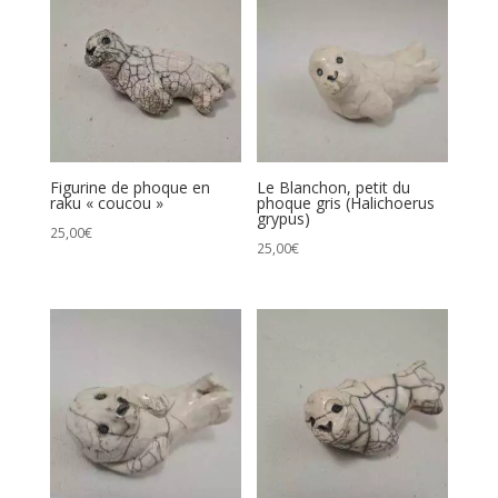
croissant
Figurine de phoque en
Le Blanchon, petit du
raku « coucou »
phoque gris (Halichoerus
grypus)
25,00
€
25,00
€