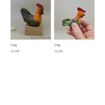
prix
croissant
Coq
Coq
20,00
€
20,00
€