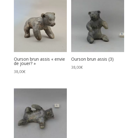
prix
croissant
Ourson brun assis « envie
Ourson brun assis (3)
de jouer? »
38,00
€
38,00
€