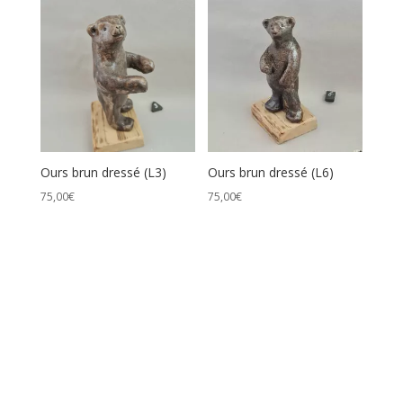
prix
croissant
Ours brun dressé (L3)
Ours brun dressé (L6)
75,00
€
75,00
€